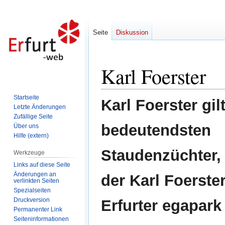
Seite
Diskussion
Karl Foerster
Zur
Zur
Navigation
Suche
springen
springen
Startseite
Karl Foerster gil
Letzte Änderungen
Zufällige Seite
bedeutendsten
Über uns
Hilfe (extern)
Staudenzüchter, 
Werkzeuge
Links auf diese Seite
Änderungen an
der Karl Foerste
verlinkten Seiten
Spezialseiten
Druckversion
Erfurter egapark 
Permanenter Link
Seiten­informationen