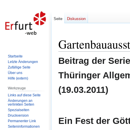
Seite
Diskussion
Gartenbauausst
Zur
Zur
Navigation
Suche
springen
springen
Startseite
Beitrag der Seri
Letzte Änderungen
Zufällige Seite
Thüringer Allge
Über uns
Hilfe (extern)
(19.03.2011)
Werkzeuge
Links auf diese Seite
Änderungen an
verlinkten Seiten
Spezialseiten
Druckversion
Ein Fest der Gött
Permanenter Link
Seiten­informationen