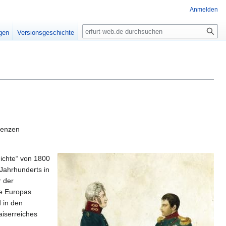
Anmelden
Suche
igen
Versionsgeschichte
lenzen
ichte“ von 1800
Jahrhunderts in
r der
le Europas
 in den
aiserreiches