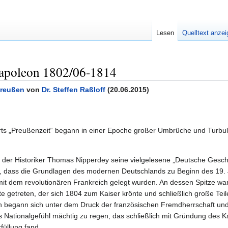
Lesen
Quelltext anze
Napoleon 1802/06-1814
Preußen
von
Dr. Steffen Raßloff
(20.06.2015)
s „Preußenzeit“ begann in einer Epoche großer Umbrüche und Turbu
 der Historiker Thomas Nipperdey seine vielgelesene „Deutsche Gesch
en, dass die Grundlagen des modernen Deutschlands zu Beginn des 19. 
it dem revolutionären Frankreich gelegt wurden. An dessen Spitze wa
 getreten, der sich 1804 zum Kaiser krönte und schließlich große Tei
n begann sich unter dem Druck der französischen Fremdherrschaft und
Nationalgefühl mächtig zu regen, das schließlich mit Gründung des K
üllung fand.