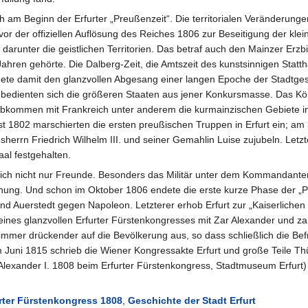
 am Beginn der Erfurter „Preußenzeit“. Die territorialen Veränderunge
or der offiziellen Auflösung des Reiches 1806 zur Beseitigung der kle
 darunter die geistlichen Territorien. Das betraf auch den Mainzer Erzb
Jahren gehörte. Die Dalberg-Zeit, die Amtszeit des kunstsinnigen Statth
ete damit den glanzvollen Abgesang einer langen Epoche der Stadtges
ns bedienten sich die größeren Staaten aus jener Konkursmasse. Das Kö
 Abkommen mit Frankreich unter anderem die kurmainzischen Gebiete i
st 1802 marschierten die ersten preußischen Truppen in Erfurt ein; am
herrn Friedrich Wilhelm III. und seiner Gemahlin Luise zujubeln. Letzte
al festgehalten.
lich nicht nur Freunde. Besonders das Militär unter dem Kommandante
ung. Und schon im Oktober 1806 endete die erste kurze Phase der „P
nd Auerstedt gegen Napoleon. Letzterer erhob Erfurt zur „Kaiserlich
ines glanzvollen Erfurter Fürstenkongresses mit Zar Alexander und z
s immer drückender auf die Bevölkerung aus, so dass schließlich die B
 Juni 1815 schrieb die Wiener Kongressakte Erfurt und große Teile T
 Alexander I. 1808 beim Erfurter Fürstenkongress, Stadtmuseum Erfurt)
rter Fürstenkongress 1808
,
Geschichte der Stadt Erfurt