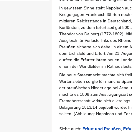
In gewissem Sinne steht Napoleon auch
Kriege gegen Frankreich führten noch v
mittleren Reichsstände in Deutschland,
Kurfürsten, zu dem Erfurt seit gut 800 
Theodor von Dalberg (1772-1802), bild
Ausgleich für Verluste links des Rhei
Preußen sicherte sich dabei in einem
dem Eichsfeld und Erfurt. Am 21. Augu
durften die Erfurter ihrem neuen Landes
einem der Wandbilder im Rathausfestsa
Die neue Staatsmacht machte sich frei
Wartensleben sorgte für manche Spann
der preußischen Niederlage bei Jena u
machte es 1808 zum Austragungsort se
Fremdherrschaft wirkte sich allerding
Belagerung 1813/14 bejubelt wurde. Im
sollten. (Abbildung: Napoleon und Zar
Siehe auch:
Erfurt und Preußen
,
Erfu