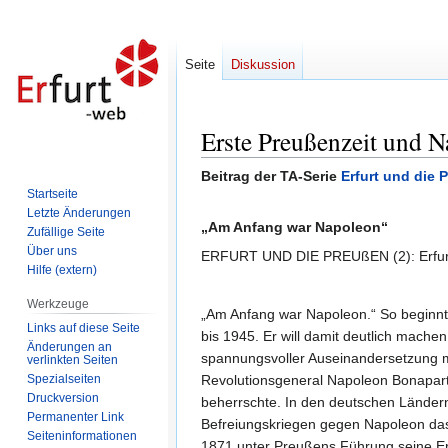
Seite
Diskussion
Erste Preußenzeit und 
Zur
Zur
Navigation
Suche
Beitrag der TA-Serie
Erfurt und die 
springen
springen
Startseite
Letzte Änderungen
„Am Anfang war Napoleon“
Zufällige Seite
Über uns
ERFURT UND DIE PREUßEN (2): Erfurt
Hilfe (extern)
Werkzeuge
„Am Anfang war Napoleon.“ So beginnt
Links auf diese Seite
bis 1945. Er will damit deutlich mach
Änderungen an
spannungsvoller Auseinandersetzung m
verlinkten Seiten
Spezialseiten
Revolutionsgeneral Napoleon Bonaparte
Druckversion
beherrschte. In den deutschen Länder
Permanenter Link
Befreiungskriegen gegen Napoleon das 
Seiten­informationen
1871 unter Preußens Führung seine Erf