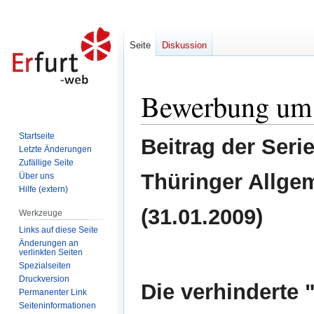
Seite
Diskussion
Bewerbung um 
Zur
Zur
Navigation
Suche
springen
springen
Startseite
Beitrag der Seri
Letzte Änderungen
Zufällige Seite
Thüringer Allge
Über uns
Hilfe (extern)
(31.01.2009)
Werkzeuge
Links auf diese Seite
Änderungen an
verlinkten Seiten
Spezialseiten
Druckversion
Die verhinderte 
Permanenter Link
Seiten­informationen