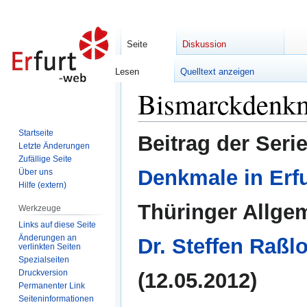
Seite
Diskussion
Lesen
Quelltext anzeigen
Bismarckdenkm
Zur
Zur
Navigation
Suche
springen
springen
Startseite
Beitrag der Seri
Letzte Änderungen
Zufällige Seite
Denkmale in Erfu
Über uns
Hilfe (extern)
Thüringer Allge
Werkzeuge
Links auf diese Seite
Änderungen an
Dr. Steffen Raßlo
verlinkten Seiten
Spezialseiten
Druckversion
(12.05.2012)
Permanenter Link
Seiten­informationen