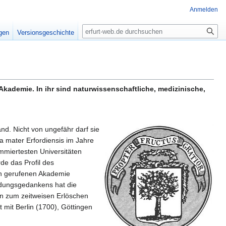
Anmelden
Suche
igen
Versionsgeschichte
ka­demie. In ihr sind naturwissenschaftliche, medizinische,
nd. Nicht von ungefähr darf sie
a mater Erfordiensis im Jahre
ommiertesten Universitäten
de das Profil des
en gerufenen Akademie
ldungsgedankens hat die
in zum zeitweisen Erlöschen
 mit Berlin (1700), Göttingen