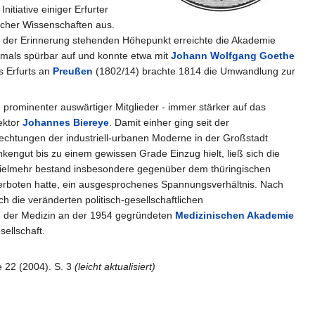
nitiative einiger Erfurter
licher Wissenschaften aus.
nkt der Erinnerung stehenden Höhepunkt erreichte die Akademie
hmals spürbar auf und konnte etwa mit
Johann Wolfgang Goethe
s Erfurts an
Preußen
(1802/14) brachte 1814 die Umwandlung zur
 prominenter auswärtiger Mitglieder - immer stärker auf das
ektor
Johannes Biereye
. Damit einher ging seit der
fechtungen der industriell-urbanen Moderne in der Großstadt
nkengut bis zu einem gewissen Grade Einzug hielt, ließ sich die
elmehr bestand insbesondere gegenüber dem thüringischen
 verboten hatte, ein ausgesprochenes Spannungsverhältnis. Nach
die veränderten politisch-gesellschaftlichen
e der Medizin an der 1954 gegründeten
Medizinischen Akademie
ellschaft.
e 22 (2004). S. 3
(leicht aktualisiert)