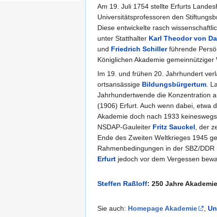
Am 19. Juli 1754 stellte Erfurts Landes
Universitätsprofessoren den Stiftungsb
Diese entwickelte rasch wissenschaftli
unter Statthalter
Karl Theodor von Da
und
Friedrich Schiller
führende Persön
Königlichen Akademie gemeinnütziger 
Im 19. und frühen 20. Jahrhundert verl
ortsansässige
Bildungsbürgertum
. L
Jahrhundertwende die Konzentration au
(1906) Erfurt. Auch wenn dabei, etwa 
Akademie doch nach 1933 keineswegs w
NSDAP-Gauleiter
Fritz Sauckel
, der 
Ende des Zweiten Weltkrieges 1945 gel
Rahmenbedingungen in der SBZ/DDR nic
Erfurt
jedoch vor dem Vergessen bewah
Steffen Raßloff
: 250 Jahre Akademie
Sie auch:
Homepage Akademie
,
Un