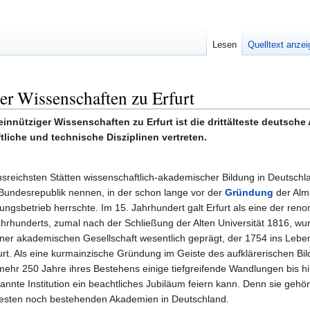
Lesen
Quelltext anze
r Wissenschaften zu Erfurt
nütziger Wissenschaften zu Erfurt ist die drittälteste deutsche A
liche und technische Disziplinen vertreten.
nsreichsten Stätten wissenschaftlich-akademischer Bildung in Deutschla
Bundesrepublik nennen, in der schon lange vor der
Gründung
der Alm
ungsbetrieb herrschte. Im 15. Jahrhundert galt Erfurt als eine der ren
Jahrhunderts, zumal nach der Schließung der Alten Universität 1816, wur
iner akademischen Gesellschaft wesentlich geprägt, der 1754 ins Leb
rt. Als eine kurmainzische Gründung im Geiste des aufklärerischen Bi
mehr 250 Jahre ihres Bestehens einige tiefgreifende Wandlungen bis h
nnte Institution ein beachtliches Jubiläum feiern kann. Denn sie gehört
testen noch bestehenden Akademien in Deutschland.