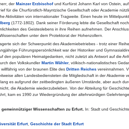
herr, der
Mainzer Erzbischof
und Kurfürst Johann Karl von Ostein, auf I
rief für die Churfürstlich-Mayntzische Gesellschaft oder Academie nütz
che Aktivitäten von internationaler Tragweite. Einen heute im Mittelpu
lberg
(1772-1802). Dank seiner Förderung lebte die Gesellschaft noc
lichkeiten des Geisteslebens in ihre Reihen aufnehmen. Der Anschlus
Wissenschaften unter dem Protektorat der Hohenzollern.
agerte sich der Schwerpunkt des Akademiebetriebes - trotz einer Reihe
angjährige Führungspersönlichkeit war der Historiker und Gymnasialdir
f den populären Heimatgedanken, nicht zuletzt als Antwort auf die An
durch den Volkskundler
Martin Wähler
, völkisch-nationalistisches Geda
illfährig von der braunen Elite des
Dritten Reiches
vereinnahmen. Vi
zeitweise allen Landesbediensteten die Mitgliedschaft in der Akademie
ang es aufgrund der zeitbedingten äußeren Umstände, aber auch durch 
ht, die Akademie wiederzubeleben. Von der Abteilung für Geschicht
rt, kam es 1990 zur Wiedergründung der altehrwürdigen Gelehrtenges
 gemeinnütziger Wissenschaften zu Erfurt.
In: Stadt und Geschicht
iversität Erfurt
,
Geschichte der Stadt Erfurt