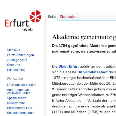
Seite
Diskussion
Akademie gemeinnützige
Zur
Zur
Navigation
Suche
Die 1754 gegründete Akademie gemein
springen
springen
Startseite
mathematische, geisteswissenschaft
Letzte Änderungen
Zufällige Seite
Über uns
Die
Stadt Erfurt
gehört zu den traditio
Hilfe (extern)
sich die älteste
Universitätsstadt
der 
1379 ein reger hochschulähnlicher Bild
Werkzeuge
Mitteleuropas. Seit der Mitte des 18. 
Links auf diese Seite
Wissenschaftsstandortes jedoch von e
Änderungen an
verlinkten Seiten
gemeinnütziger Wissenschaften zu Erfu
Spezialseiten
Erfurter Akademie im Verlaufe der nun
Druckversion
durchgemacht, ehe sie heute als anerka
Permanenter Link
(1751) und München (1758) zu den äl
Seiten­informationen