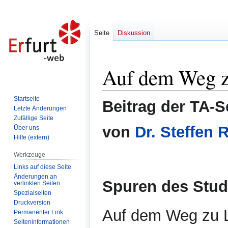
Seite
Diskussion
Auf dem Weg 
Zur
Zur
Navigation
Suche
springen
springen
Startseite
Beitrag der TA-S
Letzte Änderungen
Zufällige Seite
von
Dr. Steffen 
Über uns
Hilfe (extern)
Werkzeuge
Links auf diese Seite
Änderungen an
Spuren des Stud
verlinkten Seiten
Spezialseiten
Druckversion
Auf dem Weg zu L
Permanenter Link
Seiten­informationen