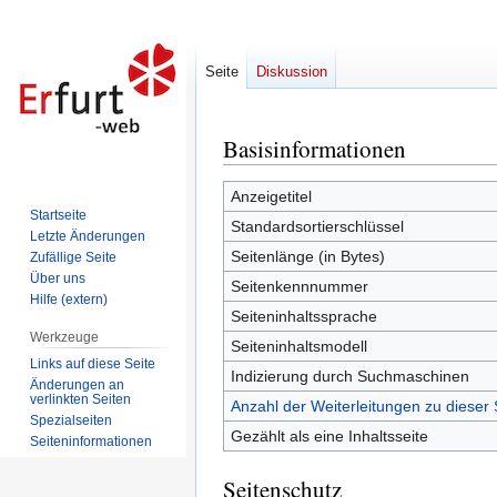
Seite
Diskussion
Basisinformationen
Zur
Zur
Navigation
Suche
springen
springen
Anzeigetitel
Startseite
Standardsortierschlüssel
Letzte Änderungen
Seitenlänge (in Bytes)
Zufällige Seite
Über uns
Seitenkennnummer
Hilfe (extern)
Seiteninhaltssprache
Werkzeuge
Seiteninhaltsmodell
Links auf diese Seite
Indizierung durch Suchmaschinen
Änderungen an
verlinkten Seiten
Anzahl der Weiterleitungen zu dieser 
Spezialseiten
Gezählt als eine Inhaltsseite
Seiten­informationen
Seitenschutz