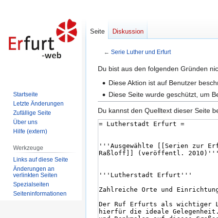
Seite
Diskussion
←
Serie Luther und Erfurt
Zur
Zur
Du bist aus den folgenden Gründen nich
Navigation
Suche
Diese Aktion ist auf Benutzer besc
springen
springen
Diese Seite wurde geschützt, um B
Startseite
Letzte Änderungen
Du kannst den Quelltext dieser Seite b
Zufällige Seite
Über uns
Hilfe (extern)
Werkzeuge
Links auf diese Seite
Änderungen an
verlinkten Seiten
Spezialseiten
Seiten­informationen