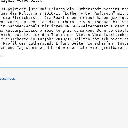
t
.
usschluss