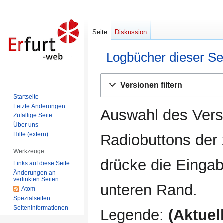
Seite
Diskussion
Logbücher dieser Se
Zur
Zur
Versionen filtern
Navigation
Suche
Startseite
springen
springen
Letzte Änderungen
Auswahl des Versi
Zufällige Seite
Über uns
Hilfe (extern)
Radiobuttons der
Werkzeuge
drücke die Eingab
Links auf diese Seite
Änderungen an
verlinkten Seiten
unteren Rand.
Atom
Spezialseiten
Seiten­informationen
Legende:
(Aktuell