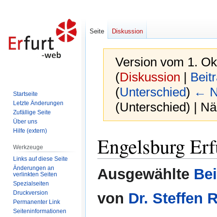
Seite
Diskussion
Version vom 1. Ok
(
Diskussion
|
Beit
(
Unterschied
)
← N
Startseite
Letzte Änderungen
(Unterschied) | N
Zufällige Seite
Über uns
Hilfe (extern)
Zur
Zur
Engelsburg Erf
Navigation
Suche
Werkzeuge
springen
springen
Links auf diese Seite
Änderungen an
Ausgewählte
Bei
verlinkten Seiten
Spezialseiten
Druckversion
von
Dr. Steffen 
Permanenter Link
Seiten­informationen