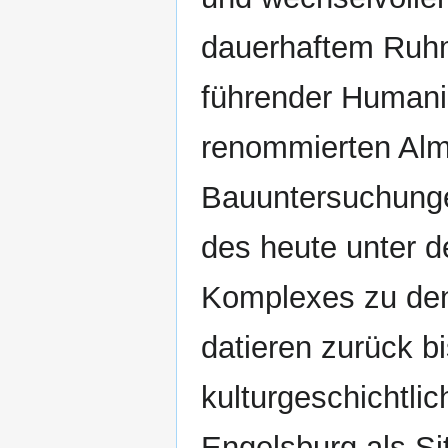
dauerhaftem Ruhm
führender Humanis
renommierten Alm
Bauuntersuchung
des heute unter 
Komplexes zu den 
datieren zurück bi
kulturgeschichtli
Engelsburg als S