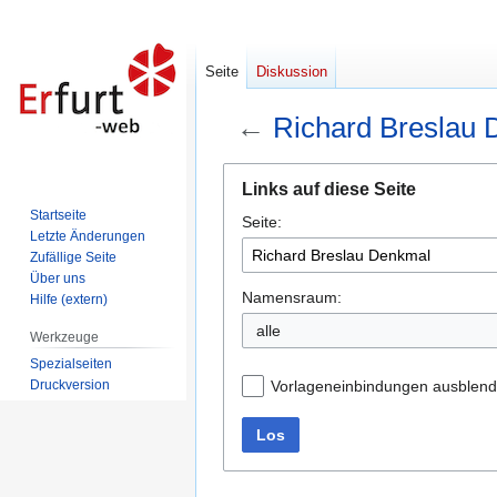
Seite
Diskussion
←
Richard Breslau
Zur
Zur
Links auf diese Seite
Navigation
Suche
Startseite
Seite:
springen
springen
Letzte Änderungen
Zufällige Seite
Über uns
Namensraum:
Hilfe (extern)
alle
Werkzeuge
Spezialseiten
Druckversion
Vorlageneinbindungen ausblen
Los