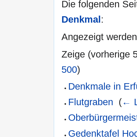
Die folgenden Sei
Denkmal
:
Angezeigt werden 
Zeige (
vorherige 
500
)
Denkmale in Erf
Flutgraben
‎
(
← L
Oberbürgermeist
Gedenktafel Ho