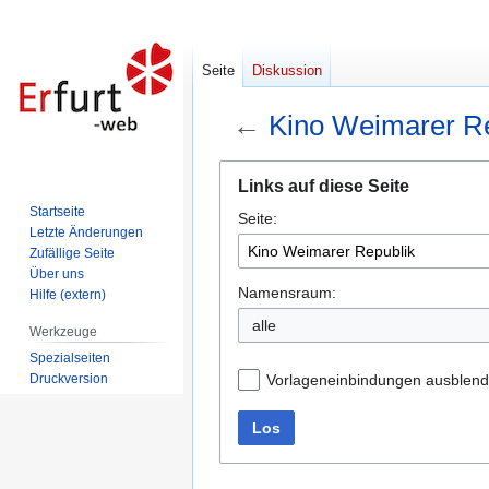
Seite
Diskussion
←
Kino Weimarer Re
Zur
Zur
Links auf diese Seite
Navigation
Suche
Startseite
Seite:
springen
springen
Letzte Änderungen
Zufällige Seite
Über uns
Namensraum:
Hilfe (extern)
alle
Werkzeuge
Spezialseiten
Druckversion
Vorlageneinbindungen ausblen
Los