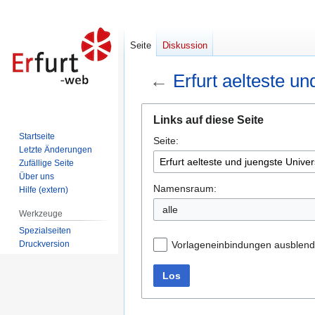
Seite
Diskussion
←
Erfurt aelteste u
Zur
Zur
Links auf diese Seite
Navigation
Suche
Startseite
Seite:
springen
springen
Letzte Änderungen
Zufällige Seite
Über uns
Namensraum:
Hilfe (extern)
alle
Werkzeuge
Spezialseiten
Druckversion
Vorlageneinbindungen ausblen
Los