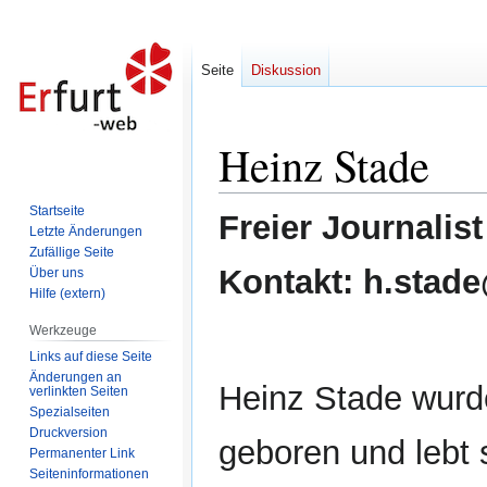
Seite
Diskussion
Heinz Stade
Zur
Zur
Navigation
Suche
springen
springen
Startseite
Freier Journalis
Letzte Änderungen
Zufällige Seite
Kontakt: h.stade
Über uns
Hilfe (extern)
Werkzeuge
Links auf diese Seite
Änderungen an
Heinz Stade wurde
verlinkten Seiten
Spezialseiten
Druckversion
geboren und lebt 
Permanenter Link
Seiten­informationen