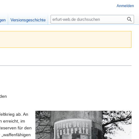
Anmelden
Suche
igen
Versionsgeschichte
rden
eltkrieg ab. An
 erreicht, im
Reserven für den
r „waffenfähigen