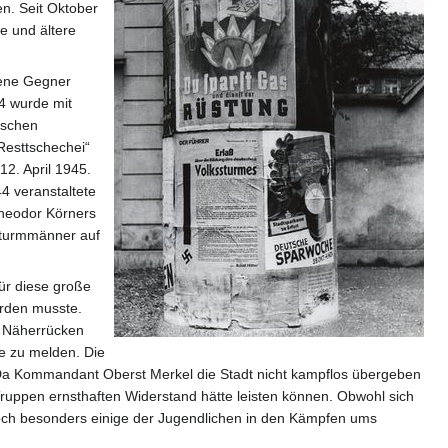
n. Seit Oktober
e und ältere
rene Gegner
44 wurde mit
ischen
Resttschechei“
12. April 1945.
4 veranstaltete
Theodor Körners
ssturmmänner auf
ür diese große
rden musste.
m Näherrücken
le zu melden. Die
 Da Kommandant Oberst Merkel die Stadt nicht kampflos übergeben
ruppen ernsthaften Widerstand hätte leisten können. Obwohl sich
och besonders einige der Jugendlichen in den Kämpfen ums