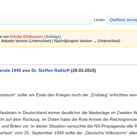
Lesen
Quelltext anze
hr von
Erfurter
(
Diskussion
|
Beiträge
)
| Aktuelle Version (Unterschied) | Nächstjüngere Version → (Unterschied)
sende 1945
von
Dr. Steffen Raßloff
(28.03.2015)
kssturm“ sollte am Ende des Krieges noch der „Endsieg“ erfochten we
 Realisten in Deutschland immer deutlicher die Niederlage im Zweiten W
ht auf dem Rückzug, im Osten hatte die Rote Armee die Reichsgrenzen
nd Briten vor. In dieser Situation versuchte die NS-Propaganda alle 
rerlass“ vom 25. September 1944 sollte der „Deutsche Volkssturm“ alle