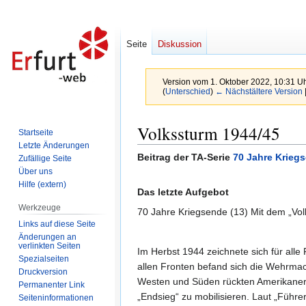
Seite
Diskussion
Version vom 1. Oktober 2022, 10:31 U
(
Unterschied
)
← Nächstältere Version
Zur
Zur
Volkssturm 1944/45
Startseite
Navigation
Suche
Letzte Änderungen
springen
springen
Beitrag der TA-Serie
70 Jahre Krieg
Zufällige Seite
Über uns
Hilfe (extern)
Das letzte Aufgebot
Werkzeuge
70 Jahre Kriegsende (13) Mit dem „Vol
Links auf diese Seite
Änderungen an
verlinkten Seiten
Im Herbst 1944 zeichnete sich für alle
Spezialseiten
allen Fronten befand sich die Wehrmac
Druckversion
Westen und Süden rückten Amerikaner u
Permanenter Link
„Endsieg“ zu mobilisieren. Laut „Führe
Seiten­informationen