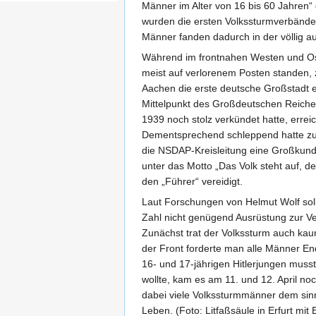
Männer im Alter von 16 bis 60 Jahren“
wurden die ersten Volkssturmverbände 
Männer fanden dadurch in der völlig a
Während im frontnahen Westen und Os
meist auf verlorenem Posten standen, z
Aachen die erste deutsche Großstadt 
Mittelpunkt des Großdeutschen Reiches
1939 noch stolz verkündet hatte, errei
Dementsprechend schleppend hatte zun
die NSDAP-Kreisleitung eine Großkund
unter das Motto „Das Volk steht auf, d
den „Führer“ vereidigt.
Laut Forschungen von Helmut Wolf soll
Zahl nicht genügend Ausrüstung zur 
Zunächst trat der Volkssturm auch kaum
der Front forderte man alle Männer End
16- und 17-jährigen Hitlerjungen mus
wollte, kam es am 11. und 12. April n
dabei viele Volkssturmmänner dem sin
Leben. (Foto: Litfaßsäule in Erfurt mi