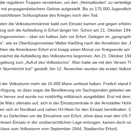
 die regulären Truppen verstärken, um den „Heimatboden“ zu verteidige
mit propagandistischem Getöse aufgestellt. Bis zu 175.000 Jugendlich
ussichtlosen Schlussphase des Krieges noch den Tod.
ten die Volkssturmmänner bald zum Einsatz kamen und gegen erfah
og sich die Aufstellung in Erfurt länger hin. Schon am 21. Oktober 19
eingenommen – über ein halbes Jahr vor Erfurt. Gelegen im „geograph
“, wie es Oberbürgermeister Walter Kießling nach der Annektion der „
chten die Amerikaner Erfurt erst knapp einen Monat vor Kriegsende am 
ächst die Aufstellung des Volkssturms begonnen. Am 21. Oktober 194
gebung zum „Aufruf des Volkssturms“. Man hatte sie mit den Versen 
er Sturmbricht los!“ gestellt. Am 12. November wurden die ersten Volk
 der Volkssturm mehr als 15.000 Mann umfasst haben. Freilich stand f
Verfügung, so dass sogar die Bevölkerung um Sachspenden gebeten we
 hervor und wurde nur notdürftig militärisch ausgebildet. Erst mit de
e März ultimativ auf, sich in der Einsatzzentrale in der Arnstädter Hoh
sten sich im Nordbad und nahen HJ-Heim für den Einsatz bereithalten.
och zu Gefechten um die Einnahme von Erfurt, ohne dass man den US-T
nlosen Einsatz in der unübersichtlichen Lage entzogen, kamen doch n
t Erlass zum Volkssturm vom September 1944, Stadtarchiv Erfurt)