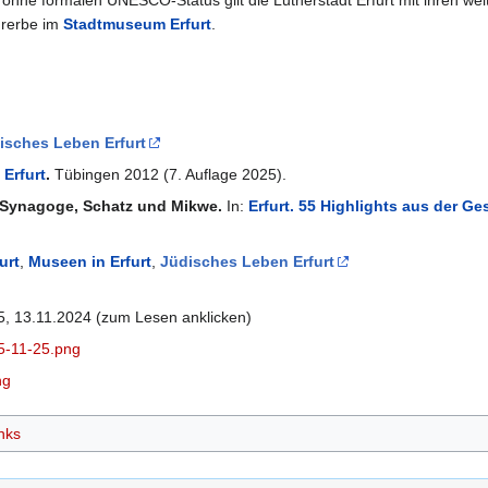
ohne formalen UNESCO-Status gilt die Lutherstadt Erfurt mit ihren w
urerbe im
Stadtmuseum Erfurt
.
isches Leben Erfurt
 Erfurt
.
Tübingen 2012 (7. Auflage 2025).
 Synagoge, Schatz und Mikwe.
In:
Erfurt. 55 Highlights aus der Ge
urt
,
Museen in Erfurt
,
Jüdisches Leben Erfurt
, 13.11.2024 (zum Lesen anklicken)
-5-11-25.png
ng
nks