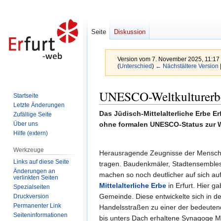
Seite
Diskussion
Version vom 7. November 2025, 11:17
(
Unterschied
)
← Nächstältere Version
Zur
Zur
UNESCO-Weltkulturerbe
Startseite
Navigation
Suche
Letzte Änderungen
springen
springen
Das Jüdisch-Mittelalterliche Erbe E
Zufällige Seite
Über uns
ohne formalen UNESCO-Status zur W
Hilfe (extern)
Werkzeuge
Herausragende Zeugnisse der Menschh
Links auf diese Seite
tragen. Baudenkmäler, Stadtensembles
Änderungen an
machen so noch deutlicher auf sich au
verlinkten Seiten
Mittelalterliche Erbe
in Erfurt. Hier g
Spezialseiten
Gemeinde. Diese entwickelte sich in d
Druckversion
Permanenter Link
Handelsstraßen zu einer der bedeutend
Seiten­informationen
bis unters Dach erhaltene Synagoge Mit