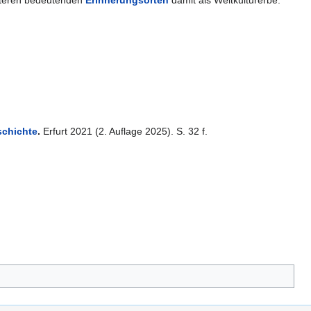
eiteren bedeutenden
Erinnerungsorten
damit als Weltkulturerbe.
schichte
.
Erfurt 2021 (2. Auflage 2025). S. 32 f.