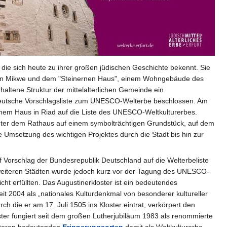
 die sich heute zu ihrer großen jüdischen Geschichte bekennt. Sie
ierten Mikwe und dem "Steinernen Haus", einem Wohngebäude des
haltene Struktur der mittelalterlichen Gemeinde ein
e deutsche Vorschlagsliste zum UNESCO-Welterbe beschlossen. Am
ernem Haus in Riad auf die Liste des UNESCO-Weltkulturerbes.
nter dem Rathaus auf einem symbolträchtigen Grundstück, auf dem
e Umsetzung des wichtigen Projektes durch die Stadt bis hin zur
uf Vorschlag der Bundesrepublik Deutschland auf die Welterbeliste
 weiteren Städten wurde jedoch kurz vor der Tagung des UNESCO-
ht erfüllten. Das Augustinerkloster ist ein bedeutendes
eit 2004 als „nationales Kulturdenkmal von besonderer kultureller
h die er am 17. Juli 1505 ins Kloster eintrat, verkörpert den
er fungiert seit dem großen Lutherjubiläum 1983 als renommierte