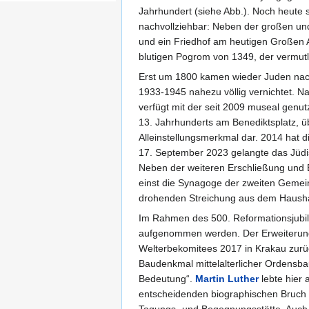
Jahrhundert (siehe Abb.). Noch heute s
nachvollziehbar: Neben der großen u
und ein Friedhof am heutigen Großen A
blutigen Pogrom von 1349, der vermut
Erst um 1800 kamen wieder Juden nach 
1933-1945 nahezu völlig vernichtet. Na
verfügt mit der seit 2009 museal gen
13. Jahrhunderts am Benediktsplatz, üb
Alleinstellungsmerkmal dar. 2014 hat
17. September 2023 gelangte das Jüdis
Neben der weiteren Erschließung und 
einst die Synagoge der zweiten Gemeind
drohenden Streichung aus dem Haushalt
Im Rahmen des 500. Reformationsjubil
aufgenommen werden. Der Erweiterungs
Welterbekomitees 2017 in Krakau zurück
Baudenkmal mittelalterlicher Ordensbau
Bedeutung“.
Martin Luther
lebte hier 
entscheidenden biographischen Bruch 