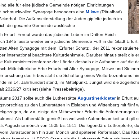
ind alle für eine jüdische Gemeinde nötigen Einrichtungen
nd schmuckvollen Synagoge besonders eine
Mikwe
(Ritualbad)
ckerhof. Die Außenseiterstellung der Juden gipfelte jedoch im
lich die gesamte Gemeinde auslöschte.
Erfurt. Erneut wurde das jüdische Leben im Dritten Reich
ch 1945 fasste wieder eine jüdische Gemeinde Fuß in der Stadt Erfurt,
utzten Alten Synagoge mit dem "Erfurter Schatz", der 2011 rekonstru
er international beachtete Kulturdenkmale. Darüber hinaus stellt die er
 die Kultusministerkonferenz der Länder deshalb die Aufnahme auf di
ch-Mittelalterliche Erbe Erfurts mit Alter Synagoge, Mikwe und Stein
Erforschung des Erbes steht die Schaffung eines Welterbezentrums hi
e im 14. Jahrhundert stand, im Mittelpunkt. Jüngst wird die zögerlich
 2026/27 kritisiert (siehe Pressebeiträge).
äums 2017 sollte auch die Lutherstätte
Augustinerkloster
in Erfurt a
vorschlag zu den Lutherstätten in Eisleben und Wittenberg mit fünf
gezogen, da v.a. einige der Mitbewerber Erfurts die Anforderungen nic
kunst. Als Lutherstätte genießt es weltweite Aufmerksamkeit und gilt s
als Augustinermönch von 1505 bis 1511. Die legendäre Lutherpforte, durc
vom Jurastudenten hin zum Mönch und späteren Reformator. Das Klost