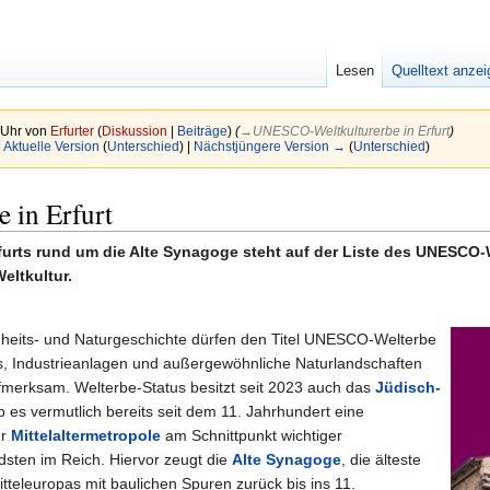
Lesen
Quelltext anze
 Uhr von
Erfurter
(
Diskussion
|
Beiträge
)
(
→‎UNESCO-Weltkulturerbe in Erfurt
)
|
Aktuelle Version
(
Unterschied
) |
Nächstjüngere Version →
(
Unterschied
)
 in Erfurt
rfurts rund um die Alte Synagoge steht auf der Liste des UNESCO-W
eltkultur.
eits- und Naturgeschichte dürfen den Titel UNESCO-Welterbe
, Industrieanlagen und außergewöhnliche Naturlandschaften
fmerksam. Welterbe-Status besitzt seit 2023 auch das
Jüdisch-
ab es vermutlich bereits seit dem 11. Jahrhundert eine
er
Mittelaltermetropole
am Schnittpunkt wichtiger
sten im Reich. Hiervor zeugt die
Alte Synagoge
, die älteste
teleuropas mit baulichen Spuren zurück bis ins 11.