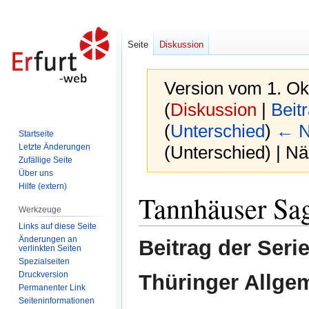
Seite
Diskussion
Version vom 1. Ok
(
Diskussion
|
Beit
(
Unterschied
)
← N
Startseite
Letzte Änderungen
(Unterschied) | N
Zufällige Seite
Über uns
Hilfe (extern)
Zur
Zur
Tannhäuser Sa
Navigation
Suche
Werkzeuge
springen
springen
Links auf diese Seite
Änderungen an
Beitrag der Seri
verlinkten Seiten
Spezialseiten
Druckversion
Thüringer Allge
Permanenter Link
Seiten­informationen