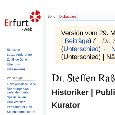
Seite
Diskussion
Version vom 29. M
|
Beiträge
)
(
→‎Dr. 
(
Unterschied
)
← N
Startseite
Letzte Änderungen
(Unterschied) | N
Zufällige Seite
Über uns
Hilfe (extern)
Zur
Zur
Dr. Steffen Raß
Navigation
Suche
Werkzeuge
springen
springen
Links auf diese Seite
Änderungen an
Historiker | Publi
verlinkten Seiten
Spezialseiten
Druckversion
Kurator
Permanenter Link
Seiten­informationen