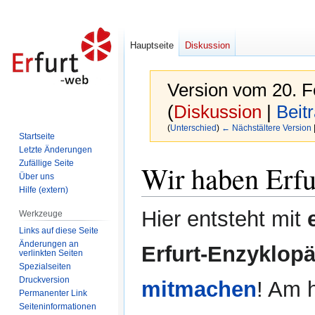
Hauptseite
Diskussion
Version vom 20. F
(
Diskussion
|
Beit
(
Unterschied
)
← Nächstältere Version
Startseite
Letzte Änderungen
Zur
Zur
Zufällige Seite
Wir haben Erfur
Navigation
Suche
Über uns
Hilfe (extern)
springen
springen
Hier entsteht mit
Werkzeuge
Links auf diese Seite
Änderungen an
Erfurt-Enzyklopä
verlinkten Seiten
Spezialseiten
Druckversion
mitmachen
! Am 
Permanenter Link
Seiten­informationen