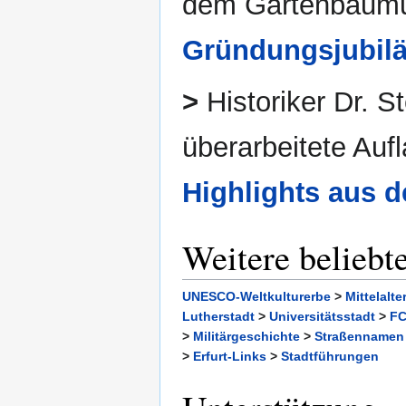
dem Gartenbaumu
Gründungsjubil
>
Historiker Dr. St
überarbeitete Auf
Highlights aus d
Weitere beliebt
UNESCO-Weltkulturerbe
>
Mittelalt
Lutherstadt
>
Universitätsstadt
>
FC
>
Militärgeschichte
>
Straßennamen
>
Erfurt-Links
>
Stadtführungen