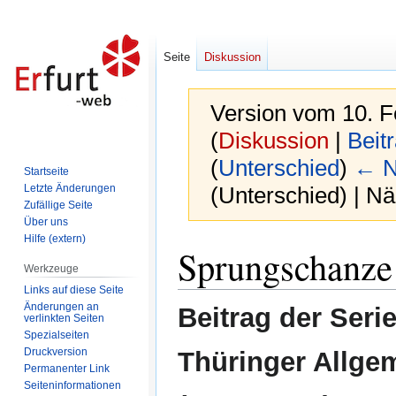
Seite
Diskussion
Version vom 10. F
(
Diskussion
|
Beit
(
Unterschied
)
← N
Startseite
Letzte Änderungen
(Unterschied) | N
Zufällige Seite
Über uns
Hilfe (extern)
Zur
Zur
Sprungschanze
Navigation
Suche
Werkzeuge
springen
springen
Links auf diese Seite
Änderungen an
Beitrag der Seri
verlinkten Seiten
Spezialseiten
Druckversion
Thüringer Allge
Permanenter Link
Seiten­informationen