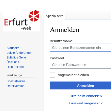
Spezialseite
Anmelden
Zur
Zur
Benutzername
Navigation
Suche
Startseite
springen
springen
Letzte Änderungen
Zufällige Seite
Passwort
Über uns
Hilfe (extern)
Angemeldet bleiben
Werkzeuge
Spezialseiten
Anmelden
Druckversion
Hilfe beim Anmelden
Passwort vergessen?