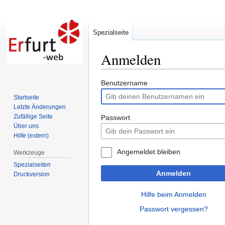
Spezialseite
Anmelden
Zur
Zur
Benutzername
Navigation
Suche
Startseite
springen
springen
Letzte Änderungen
Zufällige Seite
Passwort
Über uns
Hilfe (extern)
Angemeldet bleiben
Werkzeuge
Spezialseiten
Anmelden
Druckversion
Hilfe beim Anmelden
Passwort vergessen?