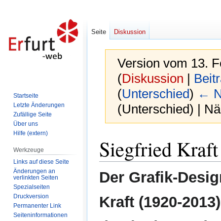
Seite
Diskussion
Version vom 13. F
(
Diskussion
|
Beit
(
Unterschied
)
← N
Startseite
Letzte Änderungen
(Unterschied) | N
Zufällige Seite
Über uns
Hilfe (extern)
Zur
Zur
Siegfried Kraft
Navigation
Suche
Werkzeuge
springen
springen
Links auf diese Seite
Änderungen an
Der Grafik-Desig
verlinkten Seiten
Spezialseiten
Druckversion
Kraft (1920-2013
Permanenter Link
Seiten­informationen