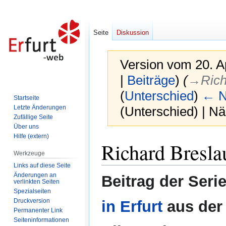
Seite
Diskussion
Version vom 20. A
|
Beiträge
)
(
→‎Ric
(
Unterschied
)
← N
Startseite
Letzte Änderungen
(Unterschied) | N
Zufällige Seite
Über uns
Hilfe (extern)
Zur
Zur
Richard Bresl
Navigation
Suche
Werkzeuge
springen
springen
Links auf diese Seite
Änderungen an
Beitrag der Seri
verlinkten Seiten
Spezialseiten
Druckversion
in Erfurt
aus der
Permanenter Link
Seiten­informationen