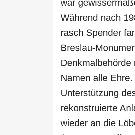
war gewissermaße
Während nach 198
rasch Spender fan
Breslau-Monument 
Denkmalbehörde m
Namen alle Ehre. A
Unterstützung des
rekonstruierte A
wieder an die Löb