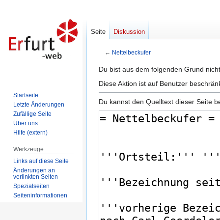
Seite
Diskussion
←
Nettelbeckufer
Zur
Zur
Du bist aus dem folgenden Grund nicht 
Navigation
Suche
Diese Aktion ist auf Benutzer beschrän
springen
springen
Startseite
Du kannst den Quelltext dieser Seite b
Letzte Änderungen
Zufällige Seite
Über uns
Hilfe (extern)
Werkzeuge
Links auf diese Seite
Änderungen an
verlinkten Seiten
Spezialseiten
Seiten­informationen