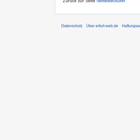
Zurück zur Seite
Nettelbeckufer
.
Datenschutz
Über erfurt-web.de
Haftungsa