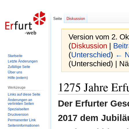
Seite
Diskussion
Version vom 2. Ok
(
Diskussion
|
Beit
(
Unterschied
)
← N
Startseite
Letzte Änderungen
(Unterschied) | N
Zufällige Seite
Über uns
Hilfe (extern)
Zur
Zur
1275 Jahre Erf
Navigation
Suche
Werkzeuge
springen
springen
Links auf diese Seite
Änderungen an
Der Erfurter Ge
verlinkten Seiten
Spezialseiten
Druckversion
2017 dem Jubilä
Permanenter Link
Seiten­informationen