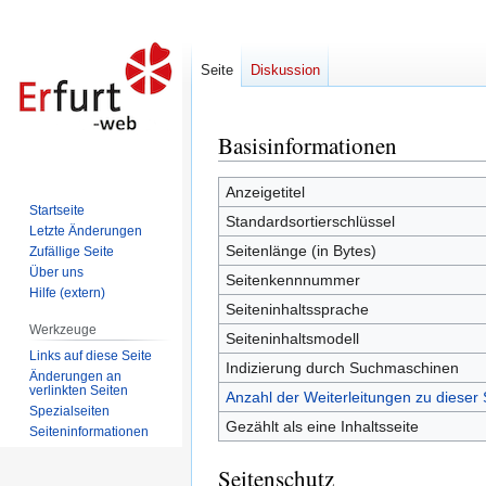
Seite
Diskussion
Basisinformationen
Zur
Zur
Navigation
Suche
springen
springen
Anzeigetitel
Startseite
Standardsortierschlüssel
Letzte Änderungen
Seitenlänge (in Bytes)
Zufällige Seite
Über uns
Seitenkennnummer
Hilfe (extern)
Seiteninhaltssprache
Werkzeuge
Seiteninhaltsmodell
Links auf diese Seite
Indizierung durch Suchmaschinen
Änderungen an
verlinkten Seiten
Anzahl der Weiterleitungen zu dieser 
Spezialseiten
Gezählt als eine Inhaltsseite
Seiten­informationen
Seitenschutz