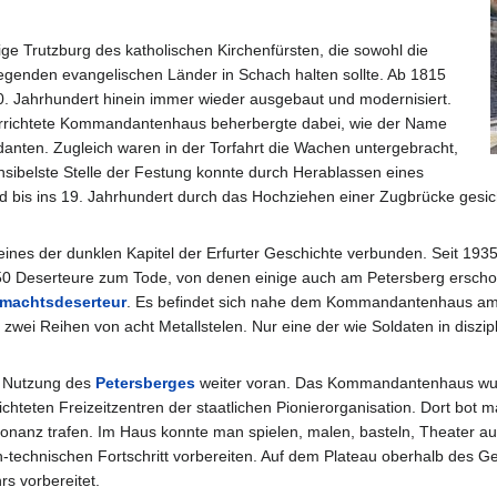
ge Trutzburg des katholischen Kirchenfürsten, die sowohl die
iegenden evangelischen Länder in Schach halten sollte. Ab 1815
0. Jahrhundert hinein immer wieder ausgebaut und modernisiert.
errichtete Kommandantenhaus beherbergte dabei, wie der Name
nten. Zugleich waren in der Torfahrt die Wachen untergebracht,
nsibelste Stelle der Festung konnte durch Herablassen eines
und bis ins 19. Jahrhundert durch das Hochziehen einer Zugbrücke gesich
s der dunklen Kapitel der Erfurter Geschichte verbunden. Seit 1935 bef
0 Deserteure zum Tode, von denen einige auch am Petersberg erschosse
machtsdeserteur
. Es befindet sich nahe dem Kommandantenhaus am
 zwei Reihen von acht Metallstelen. Nur eine der wie Soldaten in diszipli
le Nutzung des
Petersberges
weiter voran. Das Kommandantenhaus wur
chteten Freizeitzentren der staatlichen Pionierorganisation. Dort bot m
onanz trafen. Im Haus konnte man spielen, malen, basteln, Theater au
ch-technischen Fortschritt vorbereiten. Auf dem Plateau oberhalb des 
s vorbereitet.