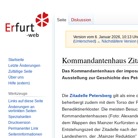
Seite
Diskussion
Version vom 6. Januar 2026, 10:13 Uh
(
Unterschied
)
← Nächstältere Version
Zur
Zur
Kommandantenhaus Zitad
Startseite
Navigation
Suche
Letzte Änderungen
springen
springen
Das Kommandantenhaus der imposante
Zufällige Seite
Über uns
Ausstellung zur Geschichte des Pe
Hilfe (extern)
Werkzeuge
Die
Zitadelle Petersberg
gilt als eine
Links auf diese Seite
beherbergt zudem mit dem Torso der Pe
Änderungen an
Benediktinerkloster. Die meisten Besuc
verlinkten Seiten
Kommandantenhauses (Foto: Alexander
Spezialseiten
dem Wappen des Mainzer Kurfürsten un
Druckversion
Permanenter Link
Entstehungszeit der Zitadelle nach de
Seiten­informationen
Landesherrn, der „Mainzer Reduktion“ 