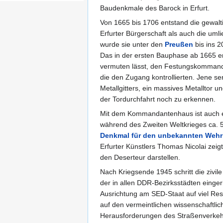
Baudenkmale des Barock in Erfurt.
Von 1665 bis 1706 entstand die gewalti
Erfurter Bürgerschaft als auch die uml
wurde sie unter den
Preußen
bis ins 2
Das in der ersten Bauphase ab 1665 
vermuten lässt, den Festungskommanda
die den Zugang kontrollierten. Jene se
Metallgitters, ein massives Metalltor 
der Tordurchfahrt noch zu erkennen.
Mit dem Kommandantenhaus ist auch eine
während des Zweiten Weltkrieges ca. 5
Denkmal für den unbekannten Wehr
Erfurter Künstlers Thomas Nicolai zeigt
den Deserteur darstellen.
Nach Kriegsende 1945 schritt die zivi
der in allen DDR-Bezirksstädten eingeri
Ausrichtung am SED-Staat auf viel Res
auf den vermeintlichen wissenschaftli
Herausforderungen des Straßenverkehr