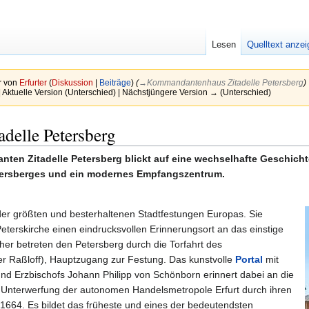
Lesen
Quelltext anze
r von
Erfurter
(
Diskussion
|
Beiträge
)
(
→‎Kommandantenhaus Zitadelle Petersberg
)
| Aktuelle Version (Unterschied) | Nächstjüngere Version → (Unterschied)
elle Petersberg
n Zitadelle Petersberg blickt auf eine wechselhafte Geschichte 
tersberges und ein modernes Empfangszentrum.
 der größten und besterhaltenen Stadtfestungen Europas. Sie
terskirche einen eindrucksvollen Erinnerungsort an das einstige
her betreten den Petersberg durch die Torfahrt des
 Raßloff), Hauptzugang zur Festung. Das kunstvolle
Portal
mit
d Erzbischofs Johann Philipp von Schönborn erinnert dabei an die
r Unterwerfung der autonomen Handelsmetropole Erfurt durch ihren
1664. Es bildet das früheste und eines der bedeutendsten