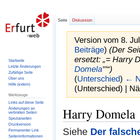
Seite
Diskussion
Version vom 8. Ju
Beiträge
)
(Der Sei
ersetzt: „= Harry D
Startseite
Letzte Änderungen
Domela
'''“)
Zufällige Seite
(
Unterschied
)
← N
Über uns
Hilfe (extern)
(Unterschied) | N
Werkzeuge
Links auf diese Seite
Zur
Zur
Harry Domela
Änderungen an
Navigation
Suche
verlinkten Seiten
Spezialseiten
springen
springen
Druckversion
Siehe
Der falsch
Permanenter Link
Seiten­informationen