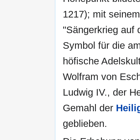
1217); mit seine
"Sängerkrieg auf 
Symbol für die am 
höfische Adelskul
Wolfram von Esch
Ludwig IV., der He
Gemahl der
Heili
geblieben.