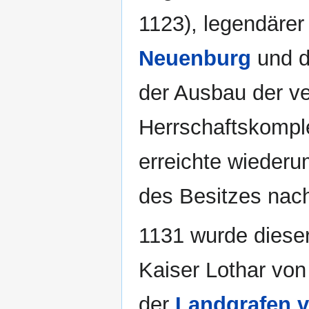
1123), legendäre
Neuenburg
und 
der Ausbau der ve
Herrschaftskompl
erreichte wieder
des Besitzes nac
1131 wurde dieser
Kaiser Lothar vo
der
Landgrafen 