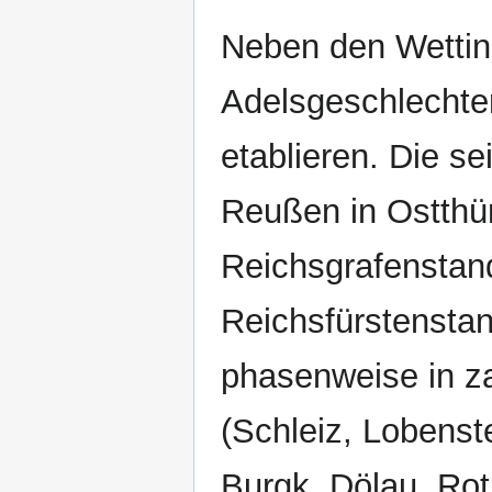
Neben den Wettin
Adelsgeschlechter
etablieren. Die s
Reußen in Ostthü
Reichsgrafenstan
Reichsfürstenstan
phasenweise in za
(Schleiz, Lobenst
Burgk, Dölau, Rot