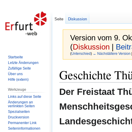
Seite
Diskussion
Version vom 9. Ok
(
Diskussion
|
Beit
(
Unterschied
)
← Nächstältere Version
Startseite
Letzte Änderungen
Zur
Zur
Zufällige Seite
Geschichte Thü
Navigation
Suche
Über uns
Hilfe (extern)
springen
springen
Der Freistaat Th
Werkzeuge
Links auf diese Seite
Änderungen an
Menschheitsgesc
verlinkten Seiten
Spezialseiten
Druckversion
Landesgeschichte
Permanenter Link
Seiten­informationen