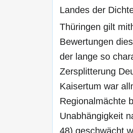
Landes der Dicht
Thüringen gilt mi
Bewertungen dies
der lange so chara
Zersplitterung Deu
Kaisertum war all
Regionalmächte bi
Unabhängigkeit na
48) geschwächt w