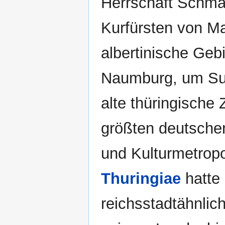
Herrschaft Schma
Kurfürsten von Ma
albertinische Ge
Naumburg, um Suh
alte thüringische 
größten deutschen
und Kulturmetropo
Thuringiae
hatte 
reichsstadtähnlic