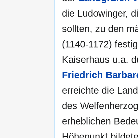
die Ludowinger, d
sollten, zu den m
(1140-1172) festi
Kaiserhaus u.a. d
Friedrich Barba
erreichte die Lan
des Welfenherzogs
erheblichen Bede
Höhepunkt bildete