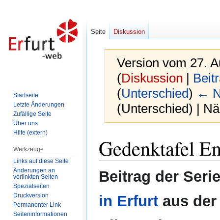
Seite
Diskussion
Version vom 27. A
(
Diskussion
|
Beit
(
Unterschied
)
← N
Startseite
Letzte Änderungen
(Unterschied) | N
Zufällige Seite
Über uns
Hilfe (extern)
Zur
Zur
Gedenktafel En
Navigation
Suche
Werkzeuge
springen
springen
Links auf diese Seite
Änderungen an
Beitrag der Seri
verlinkten Seiten
Spezialseiten
Druckversion
in Erfurt
aus der
Permanenter Link
Seiten­informationen