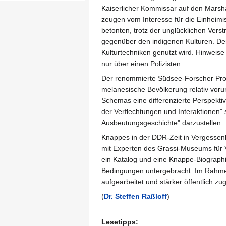
Kaiserlicher Kommissar auf den Marsha
zeugen vom Interesse für die Einheim
betonten, trotz der unglücklichen Verst
gegenüber den indigenen Kulturen. Der
Kulturtechniken genutzt wird. Hinweise
nur über einen Polizisten.
Der renommierte Südsee-Forscher Prof.
melanesische Bevölkerung relativ vorurt
Schemas eine differenzierte Perspekti
der Verflechtungen und Interaktionen" 
Ausbeutungsgeschichte" darzustellen.
Knappes in der DDR-Zeit in Vergessen
mit Experten des Grassi-Museums für Vö
ein Katalog und eine Knappe-Biographi
Bedingungen untergebracht. Im Rahme
aufgearbeitet und stärker öffentlich z
(
Dr. Steffen Raßloff
)
Lesetipps: