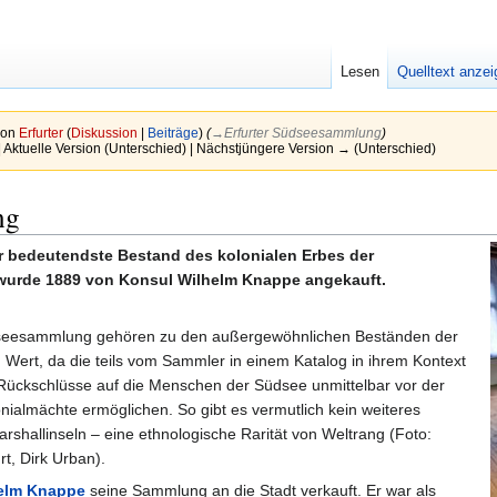
Lesen
Quelltext anze
von
Erfurter
(
Diskussion
|
Beiträge
)
(
→‎Erfurter Südseesammlung
)
| Aktuelle Version (Unterschied) | Nächstjüngere Version → (Unterschied)
ng
r bedeutendste Bestand des kolonialen Erbes der
wurde 1889 von Konsul Wilhelm Knappe angekauft.
üdseesammlung gehören zu den außergewöhnlichen Beständen der
 Wert, da die teils vom Sammler in einem Katalog in ihrem Kontext
ückschlüsse auf die Menschen der Südsee unmittelbar vor der
nialmächte ermöglichen. So gibt es vermutlich kein weiteres
shallinseln – eine ethnologische Rarität von Weltrang (Foto:
t, Dirk Urban).
elm Knappe
seine Sammlung an die Stadt verkauft. Er war als