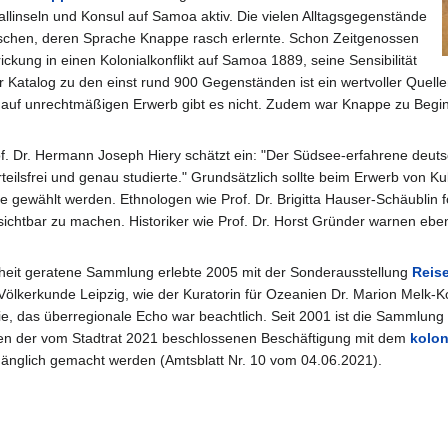
llinseln und Konsul auf Samoa aktiv. Die vielen Alltagsgegenstände
ischen, deren Sprache Knappe rasch erlernte. Schon Zeitgenossen
rickung in einen Kolonialkonflikt auf Samoa 1889, seine Sensibilität
 Katalog zu den einst rund 900 Gegenständen ist ein wertvoller Quell
 auf unrechtmäßigen Erwerb gibt es nicht. Zudem war Knappe zu Beginn 
 Dr. Hermann Joseph Hiery schätzt ein: "Der Südsee-erfahrene deutsch
eilsfrei und genau studierte." Grundsätzlich sollte beim Erwerb von Kul
ve gewählt werden. Ethnologen wie Prof. Dr. Brigitta Hauser-Schäublin
sichtbar zu machen. Historiker wie Prof. Dr. Horst Gründer warnen ebenf
heit geratene Sammlung erlebte 2005 mit der Sonderausstellung
Reise
lkerkunde Leipzig, wie der Kuratorin für Ozeanien Dr. Marion Melk-Ko
e, das überregionale Echo war beachtlich. Seit 2001 ist die Sammlun
n der vom Stadtrat 2021 beschlossenen Beschäftigung mit dem
kolon
ugänglich gemacht werden (Amtsblatt Nr. 10 vom 04.06.2021).