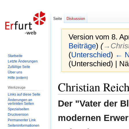
Seite
Diskussion
Version vom 8. Ap
Beiträge
)
(
→‎Chris
(
Unterschied
)
← N
Startseite
Letzte Änderungen
(Unterschied) | N
Zufällige Seite
Über uns
Hilfe (extern)
Zur
Zur
Christian Reich
Navigation
Suche
Werkzeuge
springen
springen
Links auf diese Seite
Änderungen an
Der "Vater der B
verlinkten Seiten
Spezialseiten
Druckversion
modernen Erwer
Permanenter Link
Seiten­informationen