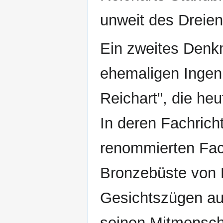
unweit des Dreie
Ein zweites Denkm
ehemaligen Ingeni
Reichart", die he
In deren Fachric
renommierten Fach
Bronzebüste von K
Gesichtszügen au
seinen Mitmensch