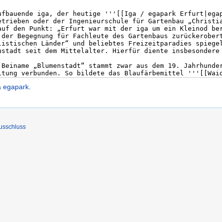
a egapark
.
usschluss