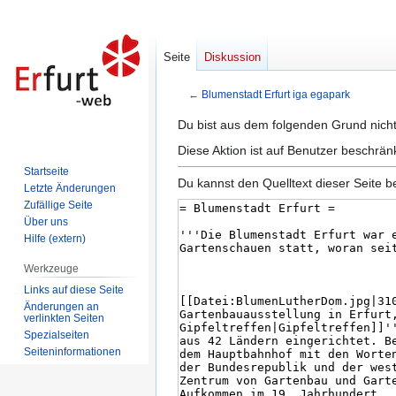
Seite
Diskussion
←
Blumenstadt Erfurt iga egapark
Zur
Zur
Du bist aus dem folgenden Grund nicht 
Navigation
Suche
Diese Aktion ist auf Benutzer beschrän
springen
springen
Startseite
Du kannst den Quelltext dieser Seite b
Letzte Änderungen
Zufällige Seite
Über uns
Hilfe (extern)
Werkzeuge
Links auf diese Seite
Änderungen an
verlinkten Seiten
Spezialseiten
Seiten­informationen