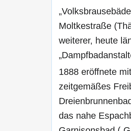
„Volksbrausebäder
Moltkestraße (Th
weiterer, heute l
„Dampfbadanstalt
1888 eröffnete m
zeitgemäßes Freib
Dreienbrunnenbad
das nahe Espachb
Garnisonsbad („G