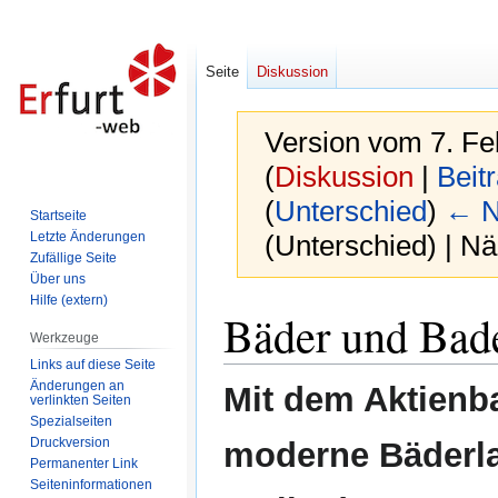
Seite
Diskussion
Version vom 7. Fe
(
Diskussion
|
Beit
(
Unterschied
)
← N
Startseite
Letzte Änderungen
(Unterschied) | N
Zufällige Seite
Über uns
Hilfe (extern)
Zur
Zur
Bäder und Bade
Navigation
Suche
Werkzeuge
springen
springen
Links auf diese Seite
Änderungen an
Mit dem Aktienba
verlinkten Seiten
Spezialseiten
Druckversion
moderne Bäderla
Permanenter Link
Seiten­informationen