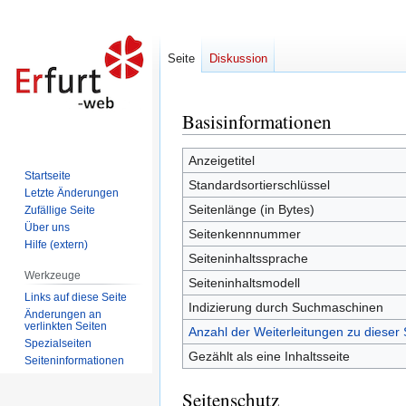
Seite
Diskussion
Basisinformationen
Zur
Zur
Navigation
Suche
springen
springen
Anzeigetitel
Startseite
Standardsortierschlüssel
Letzte Änderungen
Seitenlänge (in Bytes)
Zufällige Seite
Über uns
Seitenkennnummer
Hilfe (extern)
Seiteninhaltssprache
Werkzeuge
Seiteninhaltsmodell
Links auf diese Seite
Indizierung durch Suchmaschinen
Änderungen an
verlinkten Seiten
Anzahl der Weiterleitungen zu dieser 
Spezialseiten
Gezählt als eine Inhaltsseite
Seiten­informationen
Seitenschutz