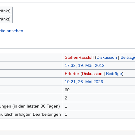
ränkt)
ränkt)
eite ansehen.
SteffenRassloff
(
Diskussion
|
Beiträg
17:32, 19. Mär. 2012
Erfurter
(
Diskussion
|
Beiträge
)
10:21, 26. Mai 2026
60
n
2
tungen (in den letzten 90 Tagen)
1
kürzlich erfolgten Bearbeitungen
1