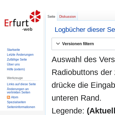
Seite
Diskussion
Logbücher dieser Se
Zur
Zur
Versionen filtern
Navigation
Suche
Startseite
springen
springen
Letzte Änderungen
Auswahl des Versi
Zufällige Seite
Über uns
Hilfe (extern)
Radiobuttons der
Werkzeuge
drücke die Eingab
Links auf diese Seite
Änderungen an
verlinkten Seiten
unteren Rand.
Atom
Spezialseiten
Seiten­informationen
Legende:
(Aktuell