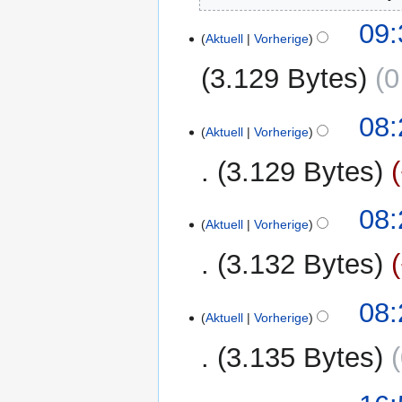
1.
09:
Aktuell
Vorherige
Oktober
2022
3.129 Bytes
0
K
31.
08:
e
Aktuell
Vorherige
Mai
i
2021
3.129 Bytes
n
e
K
B
08:
e
Aktuell
Vorherige
e
i
a
3.132 Bytes
n
r
e
b
K
B
08:
e
e
Aktuell
Vorherige
e
i
i
a
t
3.135 Bytes
n
r
u
e
b
n
K
B
14.
e