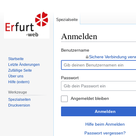
Spezialseite
Anmelden
Zur
Zur
Benutzername
Navigation
Suche
Sichere Verbindung ve
Startseite
springen
springen
Letzte Änderungen
Zufällige Seite
Über uns
Passwort
Hilfe (extern)
Werkzeuge
Angemeldet bleiben
Spezialseiten
Druckversion
Anmelden
Hilfe beim Anmelden
Passwort vergessen?