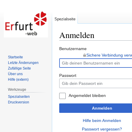
Spezialseite
Anmelden
Zur
Zur
Benutzername
Navigation
Suche
Sichere Verbindung ve
Startseite
springen
springen
Letzte Änderungen
Zufällige Seite
Über uns
Passwort
Hilfe (extern)
Werkzeuge
Angemeldet bleiben
Spezialseiten
Druckversion
Anmelden
Hilfe beim Anmelden
Passwort vergessen?