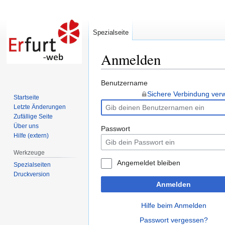
Spezialseite
Anmelden
Zur
Zur
Benutzername
Navigation
Suche
Sichere Verbindung ve
Startseite
springen
springen
Letzte Änderungen
Zufällige Seite
Über uns
Passwort
Hilfe (extern)
Werkzeuge
Angemeldet bleiben
Spezialseiten
Druckversion
Anmelden
Hilfe beim Anmelden
Passwort vergessen?