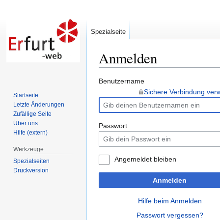
Spezialseite
Anmelden
Zur
Zur
Benutzername
Navigation
Suche
Sichere Verbindung ve
Startseite
springen
springen
Letzte Änderungen
Zufällige Seite
Über uns
Passwort
Hilfe (extern)
Werkzeuge
Angemeldet bleiben
Spezialseiten
Druckversion
Anmelden
Hilfe beim Anmelden
Passwort vergessen?