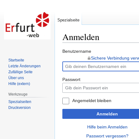
Spezialseite
Anmelden
Zur
Zur
Benutzername
Navigation
Suche
Sichere Verbindung ve
Startseite
springen
springen
Letzte Änderungen
Zufällige Seite
Über uns
Passwort
Hilfe (extern)
Werkzeuge
Angemeldet bleiben
Spezialseiten
Druckversion
Anmelden
Hilfe beim Anmelden
Passwort vergessen?