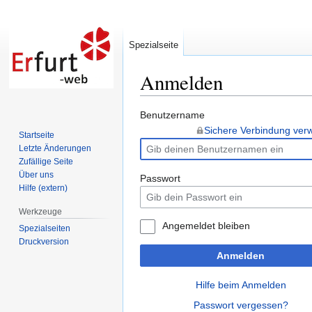
Spezialseite
Anmelden
Zur
Zur
Benutzername
Navigation
Suche
Sichere Verbindung ve
Startseite
springen
springen
Letzte Änderungen
Zufällige Seite
Über uns
Passwort
Hilfe (extern)
Werkzeuge
Angemeldet bleiben
Spezialseiten
Druckversion
Anmelden
Hilfe beim Anmelden
Passwort vergessen?