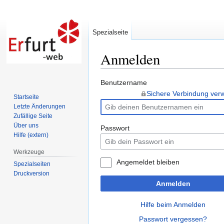
Spezialseite
Anmelden
Zur
Zur
Benutzername
Navigation
Suche
Sichere Verbindung ve
Startseite
springen
springen
Letzte Änderungen
Zufällige Seite
Über uns
Passwort
Hilfe (extern)
Werkzeuge
Angemeldet bleiben
Spezialseiten
Druckversion
Anmelden
Hilfe beim Anmelden
Passwort vergessen?