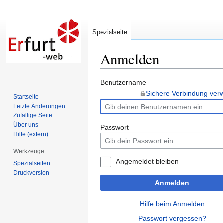
Spezialseite
Anmelden
Zur
Zur
Benutzername
Navigation
Suche
Sichere Verbindung ve
Startseite
springen
springen
Letzte Änderungen
Zufällige Seite
Über uns
Passwort
Hilfe (extern)
Werkzeuge
Angemeldet bleiben
Spezialseiten
Druckversion
Anmelden
Hilfe beim Anmelden
Passwort vergessen?