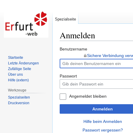
Spezialseite
Anmelden
Zur
Zur
Benutzername
Navigation
Suche
Sichere Verbindung ve
Startseite
springen
springen
Letzte Änderungen
Zufällige Seite
Über uns
Passwort
Hilfe (extern)
Werkzeuge
Angemeldet bleiben
Spezialseiten
Druckversion
Anmelden
Hilfe beim Anmelden
Passwort vergessen?