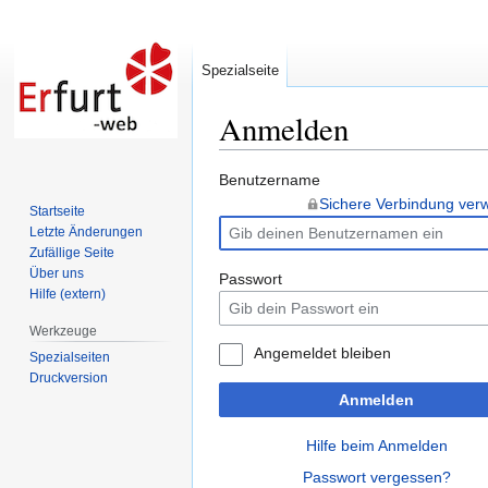
Spezialseite
Anmelden
Zur
Zur
Benutzername
Navigation
Suche
Sichere Verbindung ve
Startseite
springen
springen
Letzte Änderungen
Zufällige Seite
Über uns
Passwort
Hilfe (extern)
Werkzeuge
Angemeldet bleiben
Spezialseiten
Druckversion
Anmelden
Hilfe beim Anmelden
Passwort vergessen?