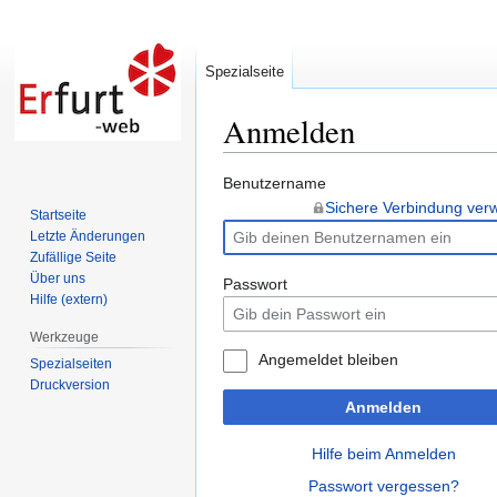
Spezialseite
Anmelden
Zur
Zur
Benutzername
Navigation
Suche
Sichere Verbindung ve
Startseite
springen
springen
Letzte Änderungen
Zufällige Seite
Über uns
Passwort
Hilfe (extern)
Werkzeuge
Angemeldet bleiben
Spezialseiten
Druckversion
Anmelden
Hilfe beim Anmelden
Passwort vergessen?