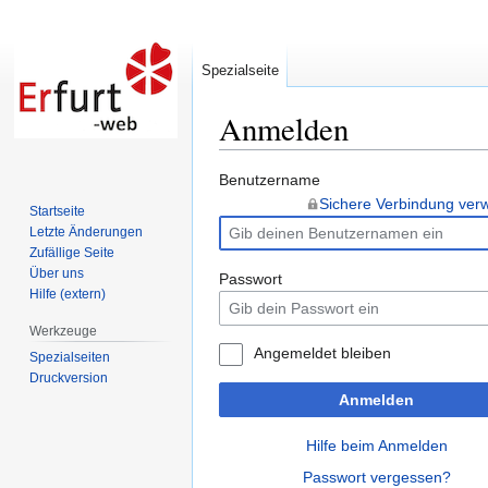
Spezialseite
Anmelden
Zur
Zur
Benutzername
Navigation
Suche
Sichere Verbindung ve
Startseite
springen
springen
Letzte Änderungen
Zufällige Seite
Über uns
Passwort
Hilfe (extern)
Werkzeuge
Angemeldet bleiben
Spezialseiten
Druckversion
Anmelden
Hilfe beim Anmelden
Passwort vergessen?